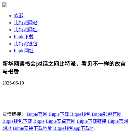
欢迎
比特派网站
比特派网址
bitpie下载
比特派钱包
bitpie网址
新华网读书会|对话之间比特派，看见不一样的故宫
与书香
2026-06-10
友情链接：
Bitpie官网
Bitpie下载
Bitpie钱包
Bitpie钱包官网
Bitpie钱包下载
Bitpie
Bitpie安卓官网
Bitpie下载链接
Bitpie官网
网址
Bitpie安装下载地址
Bitpie钱包app下载地