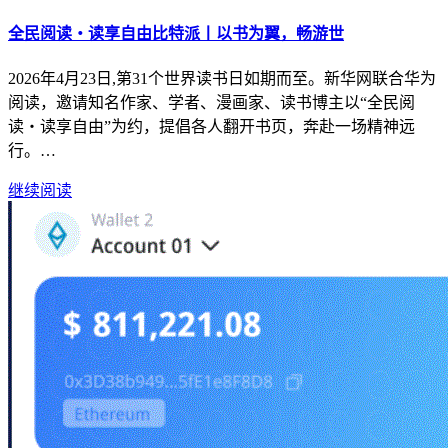
全民阅读・读享自由比特派丨以书为翼，畅游世
2026年4月23日,第31个世界读书日如期而至。新华网联合华为
阅读，邀请知名作家、学者、漫画家、读书博主以“全民阅
读・读享自由”为约，提倡各人翻开书页，奔赴一场精神远
行。…
继续阅读